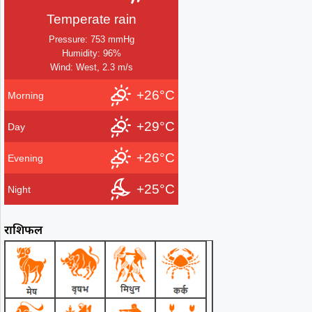
Temperate rain
Pressure: 753 mmHg
Humidity: 96%
Wind: West, 2.3 m/s
+26°C
Morning
+29°C
Day
+26°C
Evening
+25°C
Night
राशिफल