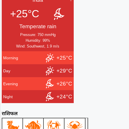
India
+25°C
Temperate rain
Pressure: 750 mmHg
Humidity: 99%
Wind: Southwest, 1.9 m/s
+25°C
Morning
+29°C
Day
+26°C
Evening
+24°C
Night
राशिफल