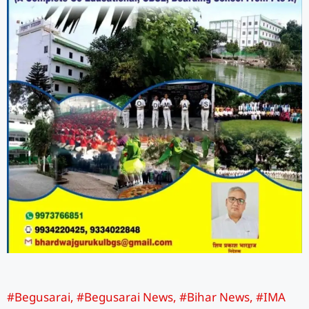
#Begusarai
,
#Begusarai News
,
#Bihar News
,
#IMA