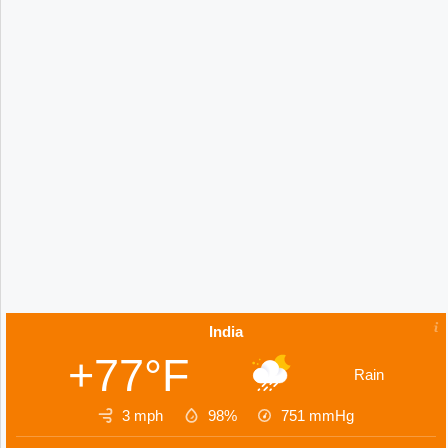
India
+77°F
Rain
3 mph
98%
751
mmHg