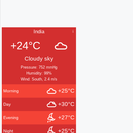
India
+24°C
Cloudy sky
Pressure: 752 mmHg
Humidity: 99%
Wind: South, 2.4 m/s
+25°C
Morning
+30°C
Day
+27°C
Evening
+25°C
Night