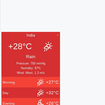
India
+28°C
Rain
Pressure: 750 mmHg
Humidity: 87%
Wind: West, 1.3 m/s
+27°C
Morning
+32°C
Day
+26°C
Evening