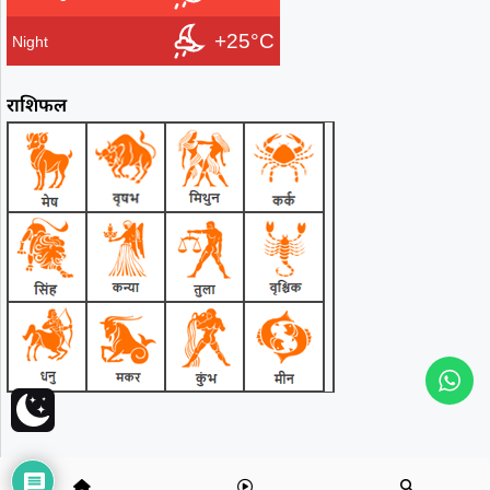
+25°C
Night
राशिफल