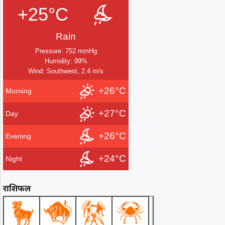
+25°C
Rain
Pressure: 752 mmHg
Humidity: 99%
Wind: Southwest, 2.4 m/s
+26°C
Morning
+27°C
Day
+26°C
Evening
+24°C
Night
राशिफल