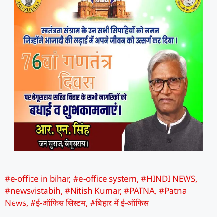
#e-office in bihar
,
#e-office system
,
#HINDI NEWS
,
#newsvistabih
,
#Nitish Kumar
,
#PATNA
,
#Patna
News
,
#ई-ऑफिस सिस्टम
,
#बिहार में ई-ऑफिस