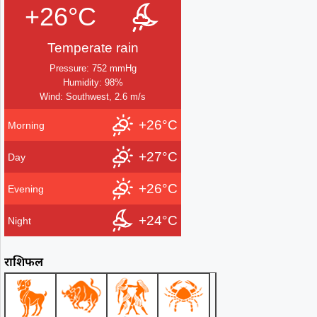
+26°C
Temperate rain
Pressure: 752 mmHg
Humidity: 98%
Wind: Southwest, 2.6 m/s
+26°C
Morning
+27°C
Day
+26°C
Evening
+24°C
Night
राशिफल