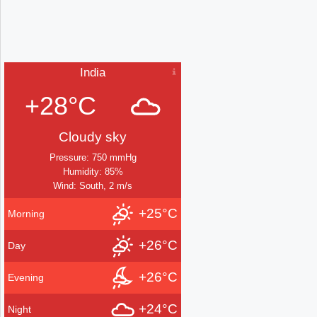
India
+28°C
Cloudy sky
Pressure: 750 mmHg
Humidity: 85%
Wind: South, 2 m/s
+25°C
Morning
+26°C
Day
+26°C
Evening
+24°C
Night