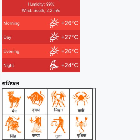
Humidity: 99%
Wind: South, 2.2 m/s
+26°C
Morning
+27°C
Day
+26°C
Evening
+24°C
Night
राशिफल