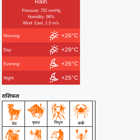
Rain
Pressure: 752 mmHg
Humidity: 98%
Wind: East, 1.5 m/s
+26°C
Morning
+29°C
Day
+26°C
Evening
+25°C
Night
राशिफल