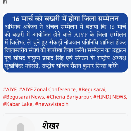
है।
#AIYF
,
#AIYF Zonal Conference
,
#Begusarai
,
#Begusarai News
,
#Cheria Bariyarpur
,
#HINDI NEWS
,
#Kabar Lake
,
#newsvistabih
शेखर