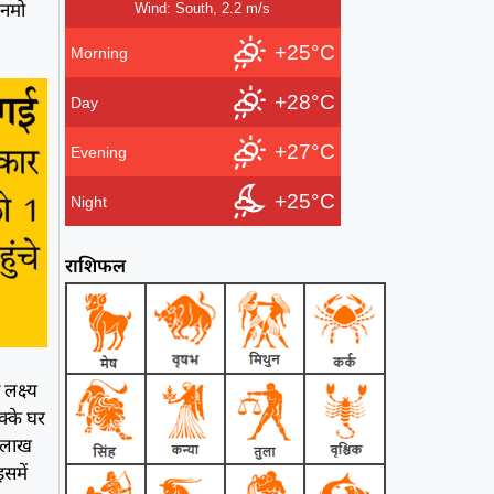
 नमो
Wind: South, 2.2 m/s
+25°C
Morning
+28°C
Day
+27°C
Evening
+25°C
Night
राशिफल
लक्ष्य
क्के घर
ढ़ लाख
इसमें