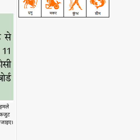
 हमले
 एकजुट
 बजाइए।