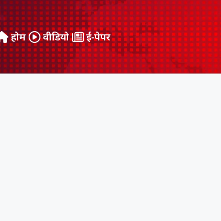
होम
वीडियो
ई-पेपर