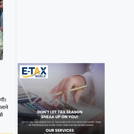
ेगी।
िलाने
से