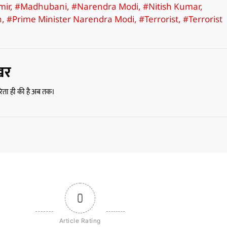
mir
,
#Madhubani
,
#Narendra Modi
,
#Nitish Kumar
,
n
,
#Prime Minister Narendra Modi
,
#Terrorist
,
#Terrorist
खर
रिता ही की है अब तक।
0
Article Rating