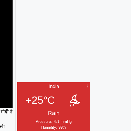
India
+25°C
मोदी ने
Rain
Pressure: 751 mmHg
जली
Humidity: 99%