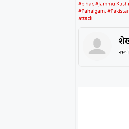
#bihar
,
#Jammu Kash
#Pahalgam
,
#Pakista
attack
शे
पत्रका