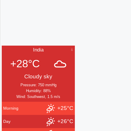
India
+28°C
Cloudy sky
Pressure: 750 mmHg
Humidity: 88%
Wind: Southwest, 1.5 m/s
+25°C
Morning
+26°C
Day