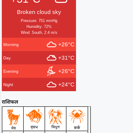
Broken cloud sky
Pressure: 751 mmHg
Humidity: 72%
Wind: South, 2.4 m/s
+26°C
Morning
+31°C
Day
+26°C
Evening
+24°C
Night
राशिफल