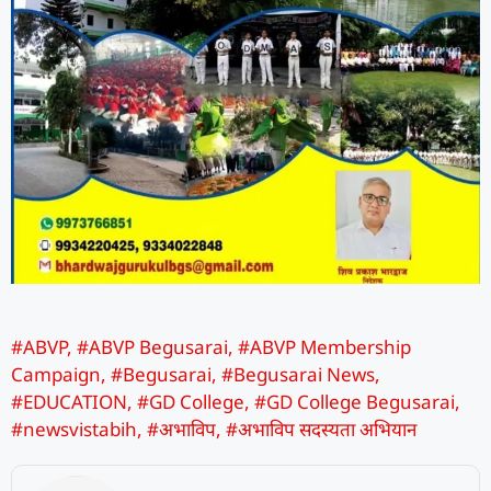
#ABVP
,
#ABVP Begusarai
,
#ABVP Membership
Campaign
,
#Begusarai
,
#Begusarai News
,
#EDUCATION
,
#GD College
,
#GD College Begusarai
,
#newsvistabih
,
#अभाविप
,
#अभाविप सदस्यता अभियान