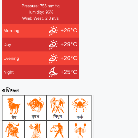
Pressure: 753 mmHg
Humidity: 96%
Wind: West, 2.3 m/s
+26°C
Morning
+29°C
Day
+26°C
Evening
+25°C
Night
राशिफल