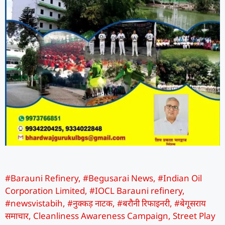
#Barauni Refinery
,
#Begusarai News
,
#Indian Oil
Corporation Limited
,
#IOCL Barauni refinery
,
#newsvistabih
,
#नुक्कड़ नाटक
,
#बरौनी रिफाइनरी
,
#बेगूसराय
समाचार
,
Cleanliness Awareness Campaign
,
Street Play