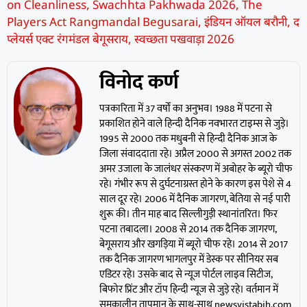
on Cleanliness
,
Swachhta Pakhwada 2026
,
The
Players Act Rangmandal Begusarai
,
इंडियन ऑयल बरौनी
,
द
प्लेयर्स एक्ट रंगमंडल बेगूसराय
,
स्वच्छता पखवाड़ा 2026
विनोद कर्ण
पत्रकारिता में 37 वर्षों का अनुभव। 1988 में पटना से
प्रकाशित होने वाले हिन्दी दैनिक नवभारत टाइम्स से जुड़े।
1995 से 2000 तक मधुबनी से हिन्दी दैनिक आज के
जिला संवाददाता रहे। अप्रैल 2000 से अगस्त 2002 तक
अमर उजाला के जालंधर संस्करण में अबोहर के ब्यूरो चीफ
रहे। गंभीर रूप से दुर्घटनाग्रस्त होने के कारण इस पेशे से 4
साल दूर रहे। 2006 में दैनिक जागरण, बेतिया से नई पारी
शुरू की। तीन माह बाद सिल्लीगुड़ी स्थानांतरित। फिर
पटना तबादला। 2008 से 2014 तक दैनिक जागरण,
बेगूसराय और खगड़िया में ब्यूरो चीफ रहे। 2014 से 2017
तक दैनिक जागरण भागलपुर में डेस्क पर सीनियर सब
एडिटर रहे। उसके बाद से न्यूज पोर्टल लाइव सिटीज,
बिफोर प्रिंट और टॉप हिन्दी न्यूज से जुड़े रहे। वर्तमान में
समकालीन तापमान के साथ-साथ newsvistabih.com