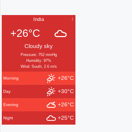
India
+26°C
Cloudy sky
Pressure: 752 mmHg
Humidity: 97%
Wind: South, 2.6 m/s
+26°C
Morning
+30°C
Day
+26°C
Evening
+25°C
Night