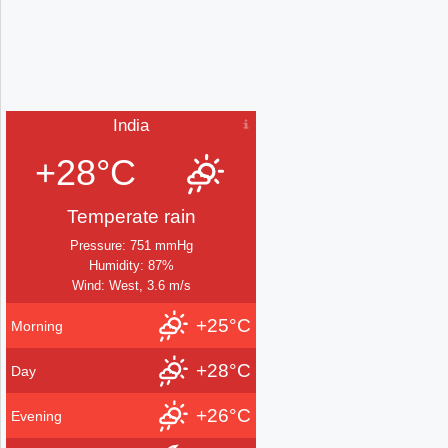
India
+28°C
Temperate rain
Pressure: 751 mmHg
Humidity: 87%
Wind: West, 3.6 m/s
+25°C
Morning
+28°C
Day
+26°C
Evening