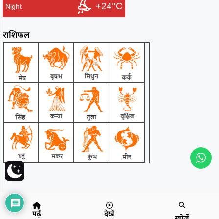
+24°C
Night
राशिफल
पढ़ें
देखें
खोजें