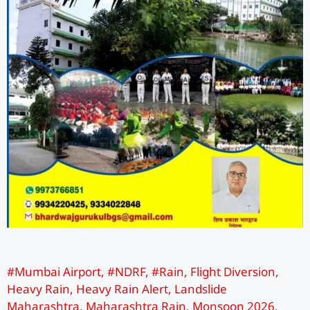
#Mumbai Airport
,
#NDRF
,
#Rain
,
Flight Diversion
,
Heavy Rain
,
Heavy Rain Alert
,
Landslide
Maharashtra
,
Maharashtra Rain
,
Monsoon 2026
,