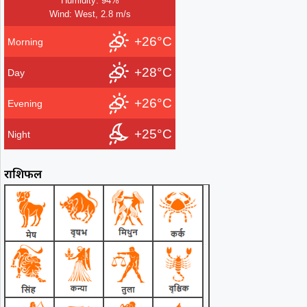
Humidity: 94%
Wind: West, 2.8 m/s
+26°C
Morning
+28°C
Day
+26°C
Evening
+25°C
Night
राशिफल