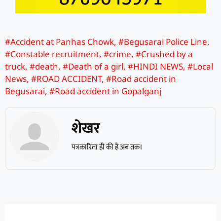
#Accident at Panhas Chowk
,
#Begusarai Police Line
,
#Constable recruitment
,
#crime
,
#Crushed by a
truck
,
#death
,
#Death of a girl
,
#HINDI NEWS
,
#Local
News
,
#ROAD ACCIDENT
,
#Road accident in
Begusarai
,
#Road accident in Gopalganj
शेखर
पत्रकारिता ही की है अब तक।