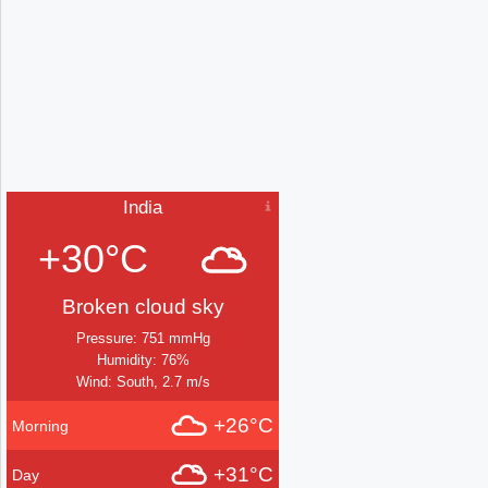
India
+30°C
Broken cloud sky
Pressure: 751 mmHg
Humidity: 76%
Wind: South, 2.7 m/s
+26°C
Morning
+31°C
Day