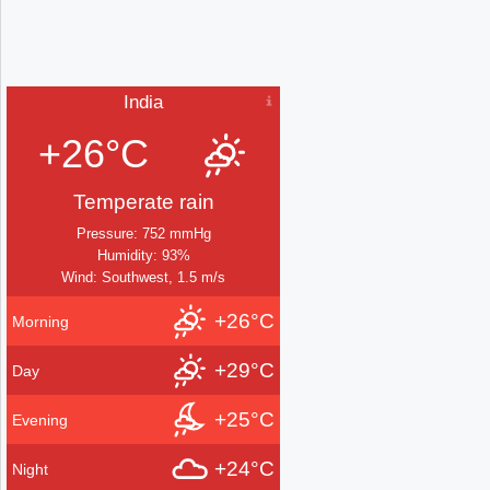
India
+26°C
Temperate rain
Pressure: 752 mmHg
Humidity: 93%
Wind: Southwest, 1.5 m/s
+26°C
Morning
+29°C
Day
+25°C
Evening
+24°C
Night