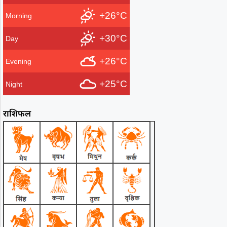
+26°C
Morning
+30°C
Day
+26°C
Evening
+25°C
Night
राशिफल