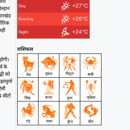
ाजार
+27°C
Day
ल्हान
झारखंड
+26°C
Evening
नीतिक
सही
+24°C
Night
राशिफल
होगी।
्व के
्वी को
 झामुमो
ऐसी
 सीटों