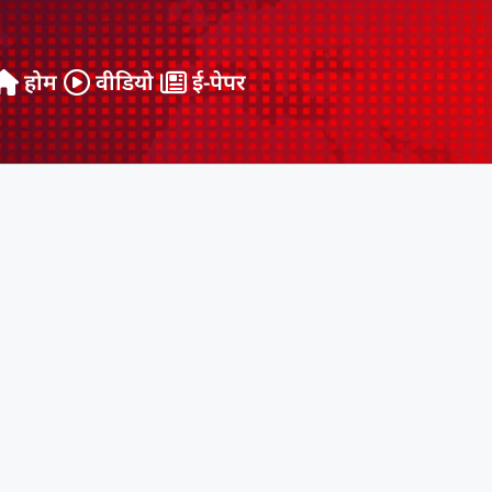
होम
वीडियो
ई-पेपर