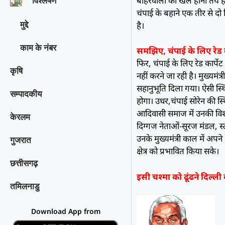
बाहरवाली का खेल होना तय है
विश्‍लेषण
चंपाई के बहाने एक तीर से दो
मुद्दे
है।
काम के नंबर
समझिए, चंपाई के लिए रेड का
फिर, चंपाई के लिए रेड कार्प
कृषि
नहीं करने जा रही है। मुख्यमंत
सहानुभूति दिला गया। ऐसी स्थ
सम्पादकीय
होगा। उधर,चंपाई सोरेन की स्
आदिवासी समाज में उनकी विश्व
केरलम
दिग्गज नेताओं-सूरज मंडल, स्टीफ
उनके मुख्यमंत्री काल में अपने 
गुजरात
क्षेत्र को प्रभावित किया सके।
छत्तीसगढ़
इसी चश्मा काे ढूंढने दिल्ली
तमिलनाडु
Download App from