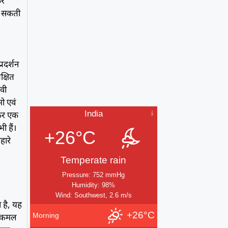
िर
ाे सकती
रदर्शन
क्षित
ावी
ो एवं
India
़कर एक
ी हैं।
+26°C
हारे
Temperate rain
Pressure: 752 mmHg
Humidity: 98%
Wind: Southwest, 2.6 m/s
 है, यह
+26°C
Morning
न कमल