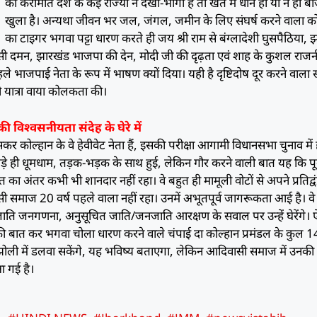
का करामात देश के क‌ई राज्यों ने देखा-भोगा है तो खेत में धान हो या न हो ब
खुला है। अन्यथा जीवन भर जल, जंगल, जमीन के लिए संघर्ष करने वाला को
का टाइगर भगवा पट्टा धारण करते ही जय श्री राम से बंग्लादेशी घुसपैठिया, 
रेसी दमन, झारखंड भाजपा की देन, मोदी जी की दृढ़ता एवं शाह के कुशल राज
े भाजपाई नेता के रूप में भाषण क्यों दिया। यही है दृष्टिदोष दूर करने वाला 
्ली यात्रा वाया कोलकता की।
 विश्वसनीयता संदेह के घेरे में
ोल्हान के वे हेवीवेट नेता हैं, इसकी परीक्षा आगामी विधानसभा चुनाव में 
ी बड़े ही धूमधाम, तड़क-भड़क के साथ हुई, लेकिन गौर करने वाली बात यह कि पूर
का अंतर कभी भी शानदार नहीं रहा। वे बहुत ही मामूली वोटों से अपने प्रतिद्वंद
ी समाज 20 वर्ष पहले वाला नहीं रहा। उनमें अभूतपूर्व जागरूकता आई है। वे
ड, जाति जनगणना, अनुसूचित जाति/जनजाति आरक्षण के सवाल पर उन्हें घेरेंगे। 
की बात कर भगवा चोला धारण करने वाले चंपाई दा कोल्हान प्रमंडल के कुल 14
झोली में डलवा सकेंगे, यह भविष्य बताएगा, लेकिन आदिवासी समाज में उनकी
 आ गई है।