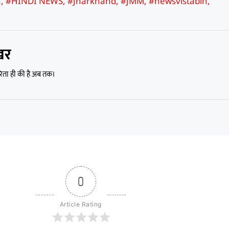
n
,
#HINDI NEWS
,
#Jharkhand
,
#JMM
,
#newsvistabih
,
खर
रिता ही की है अब तक।
0
Article Rating