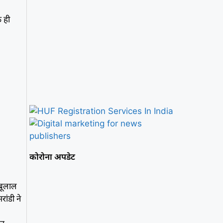
े ही
कोरोना अपडेट
ाबूलाल
रांडी ने