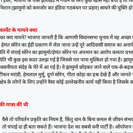
। इधर, भाजपा के पास झारखंड में गंवाने के लिए कुछ खास नहीं बचा है तो फ
 निशान (झामुमो को कमजोर कर इंडिया गठबंधन पर प्रहार) साधने की युक्ति ह
र्पेट के मायने क्या
ेट का क्या मायने? भाजपा जानती है कि आगामी विधानसभा चुनाव में वह अच्छा प्
्री हेमंत सोरेन का ईडी प्रकरण में जेल जाना उन्हें पूरे आदिवासी समाज का अनापे
िति में चंपाई सोरेन का झामुमो/हेमंत सोरेन पर अपमान का आरोप कमतर प्रभ
थिति भी कुछ इस कदर उलझ ग‌ई है जिससे पार पाना मुश्किल हो गया है। झामुम
सनीयता संदेह के घेरे में आ गई है। वे झामुमो छोड़कर जाने वाले एक-से-बढ
न मरांडी, हेमलाल मुर्मू, दूर्गा सोरेन, गीता कोड़ा का हश्र देखे हैं और जानते भ
क्षेत्र के लोगों के लिए उन्होंने वैसा कोई उल्लेखनीय कार्य नहीं किया है जिसके स
 की यात्रा की थी
वैसे तो परिवर्तन प्रकृति का नियम है, किंतु धान के बिना कमल से जीवन संभव
तो चंपाई दा ही बता सकते हैं। भाजपा देश का सबसे धनी पार्टी है। ऑपरेश