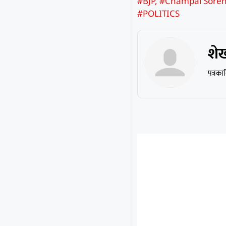
#BJP
,
#Champai Sore
#POLITICS
शे
पत्रका