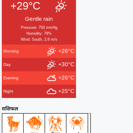
+29°C
Gentle rain
Pressure: 750 mmHg
Humidity: 79%
Wind: South, 2.8 m/s
+26°C
Morning
+30°C
Day
+26°C
Evening
+25°C
Night
राशिफल