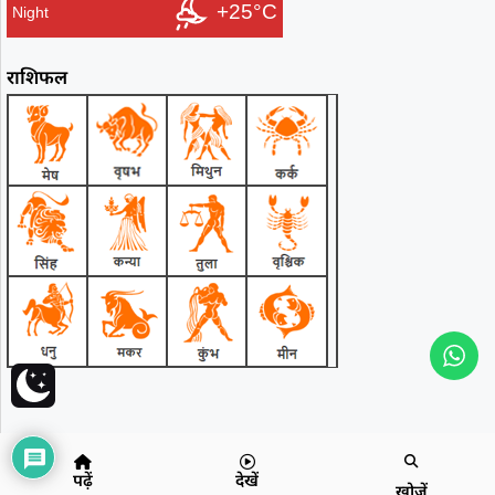
+25°C
Night
राशिफल
पढ़ें
देखें
खोजें