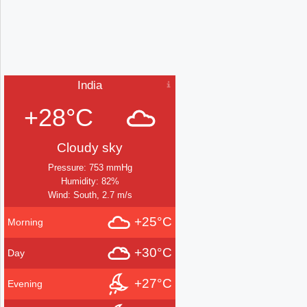
India
+28°C
Cloudy sky
Pressure: 753 mmHg
Humidity: 82%
Wind: South, 2.7 m/s
+25°C
Morning
+30°C
Day
+27°C
Evening