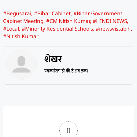
#Begusarai
,
#Bihar Cabinet
,
#Bihar Government
Cabinet Meeting
,
#CM Nitish Kumar
,
#HINDI NEWS
,
#Local
,
#Minority Residential Schools
,
#newsvistabih
,
#Nitish Kumar
शेखर
पत्रकारिता ही की है अब तक।
0