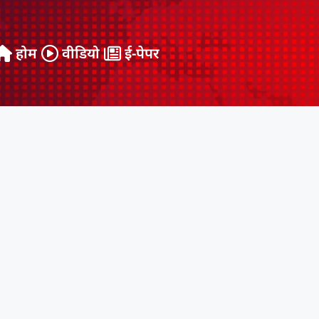
होम
वीडियो
ई-पेपर