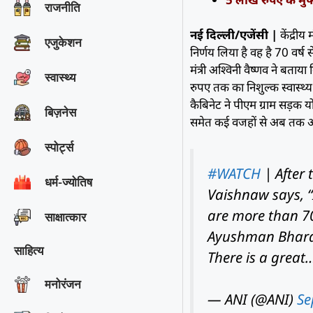
राजनीति
नई दिल्ली/एजेंसी |
केंद्रीय
एजुकेशन
निर्णय लिया है वह है 70 वर्ष
मंत्री अश्विनी वैष्णव ने बता
स्वास्थ्य
रुपए तक का निशुल्क स्वास्थ्
कैबिनेट ने पीएम ग्राम सड़क य
बिज़नेस
समेत कई वजहों से अब तक अ
स्पोर्ट्स
#WATCH
| After 
धर्म-ज्योतिष
Vaishnaw says, “
are more than 70
साक्षात्‍कार
Ayushman Bharat 
साहित्य
There is a grea
मनोरंजन
— ANI (@ANI)
Se