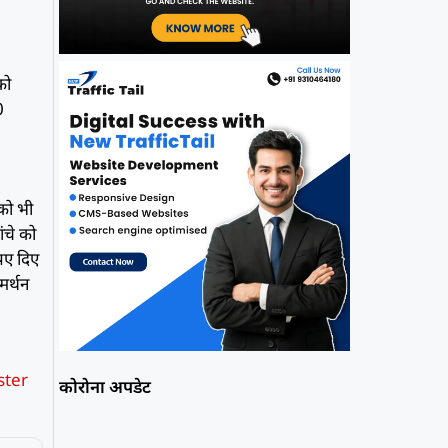
को
0
को भी
ंचे को
ुपए दिए
मर्थन
ster
कोरोना अपडेट