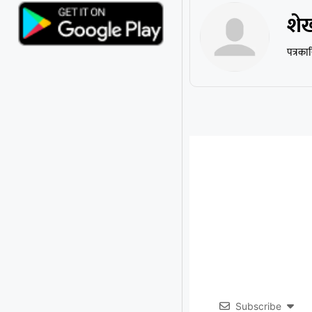
शे
पत्रका
Subscribe