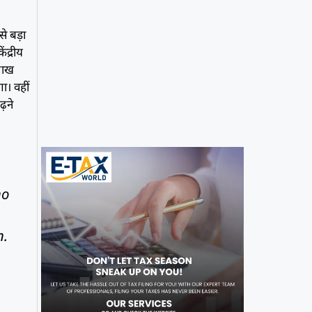
बसे बड़ा
ंद्रीय
 लाख
ा। वहीं
ढ़ने
ho
n.