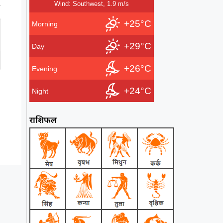
Wind: Southwest, 1.9 m/s
+25°C
Morning
+29°C
Day
+26°C
Evening
+24°C
Night
राशिफल