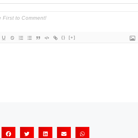
{}
[+]