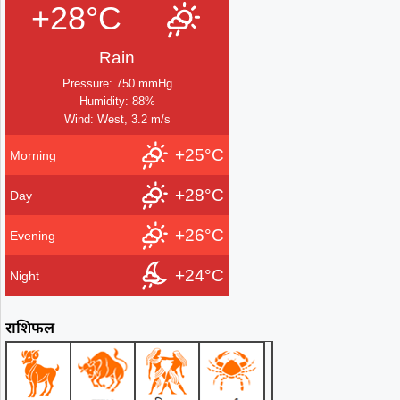
+28°C
Rain
Pressure: 750 mmHg
Humidity: 88%
Wind: West, 3.2 m/s
+25°C
Morning
+28°C
Day
+26°C
Evening
+24°C
Night
राशिफल