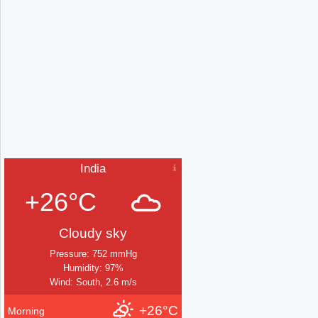
India
+26°C
Cloudy sky
Pressure: 752 mmHg
Humidity: 97%
Wind: South, 2.6 m/s
+26°C
Morning