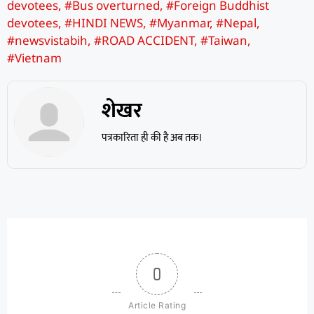
devotees
,
#Bus overturned
,
#Foreign Buddhist
devotees
,
#HINDI NEWS
,
#Myanmar
,
#Nepal
,
#newsvistabih
,
#ROAD ACCIDENT
,
#Taiwan
,
#Vietnam
शेखर
पत्रकारिता ही की है अब तक।
0
Article Rating