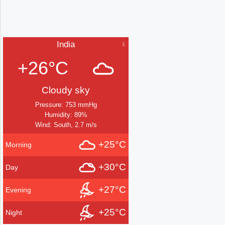
India
+26°C
Cloudy sky
Pressure: 753 mmHg
Humidity: 89%
Wind: South, 2.7 m/s
+25°C
Morning
+30°C
Day
+27°C
Evening
+25°C
Night