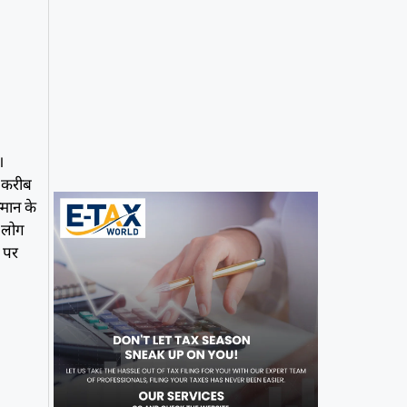
।
ह करीब
्मान के
ं लोग
ट पर