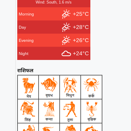
Wind: South, 1.6 m/s
+25°C
Morning
+28°C
Day
+26°C
Evening
+24°C
Night
राशिफल