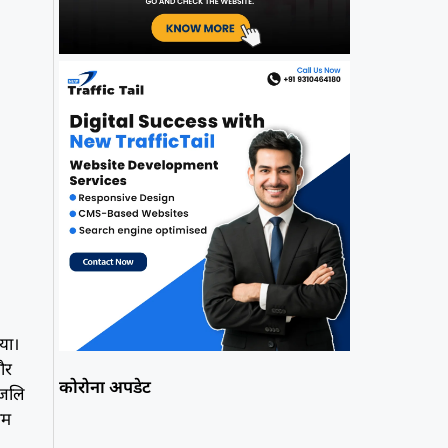
िया।
और
कोरोना अपडेट
ांजलि
नम