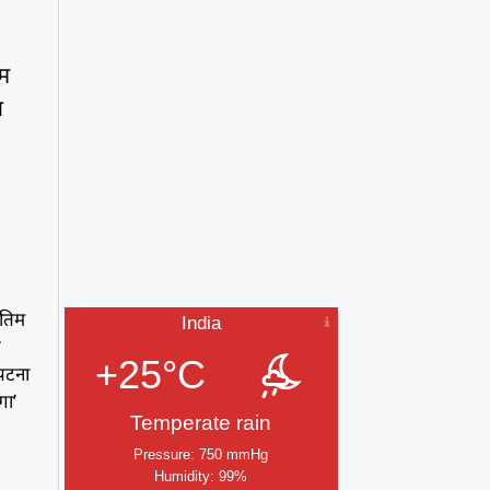
िम
थ
ंतिम
India
ि
+25°C
 पटना
गा’
Temperate rain
Pressure: 750 mmHg
Humidity: 99%