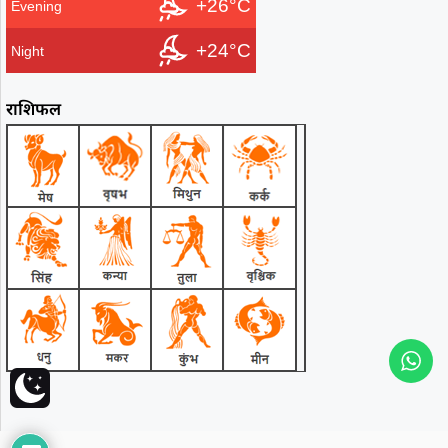
+26°C
Evening
+24°C
Night
राशिफल