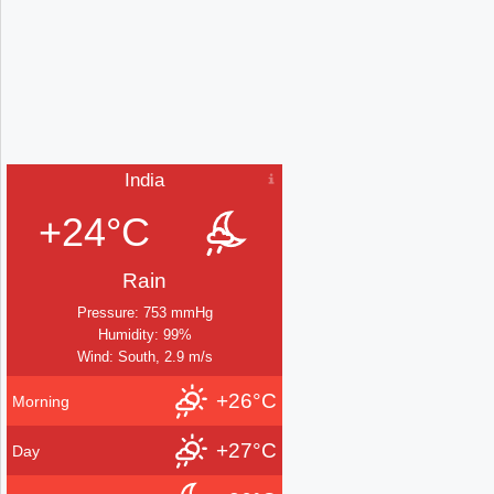
India
+24°C
Rain
Pressure: 753 mmHg
Humidity: 99%
Wind: South, 2.9 m/s
+26°C
Morning
+27°C
Day