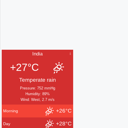
India
+27°C
Temperate rain
Pressure: 752 mmHg
Humidity: 89%
Wind: West, 2.7 m/s
+26°C
Morning
+28°C
Day