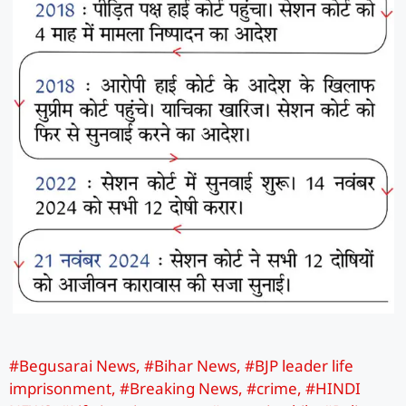
#Begusarai News
,
#Bihar News
,
#BJP leader life
imprisonment
,
#Breaking News
,
#crime
,
#HINDI