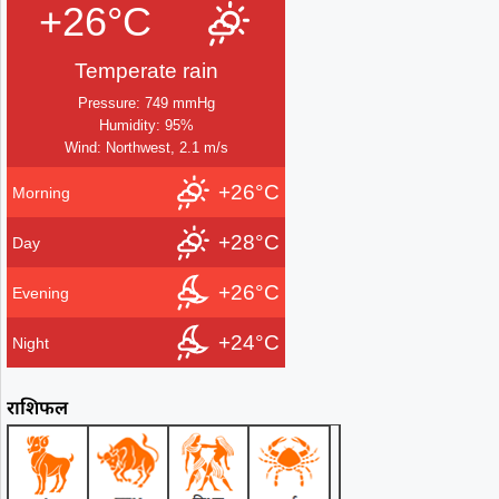
+26°C
Temperate rain
Pressure: 749 mmHg
Humidity: 95%
Wind: Northwest, 2.1 m/s
+26°C
Morning
+28°C
Day
+26°C
Evening
+24°C
Night
राशिफल