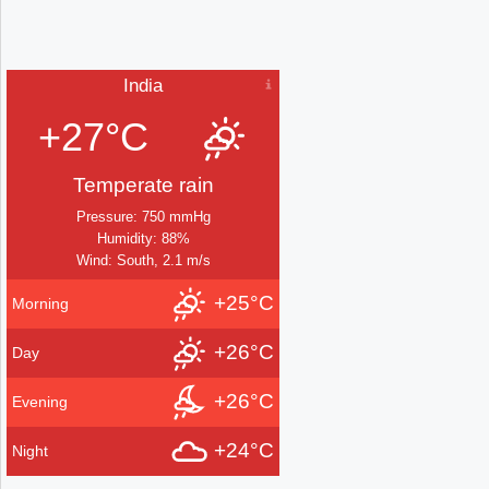
India
+27°C
Temperate rain
Pressure: 750 mmHg
Humidity: 88%
Wind: South, 2.1 m/s
+25°C
Morning
+26°C
Day
+26°C
Evening
+24°C
Night