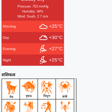
Pressure: 753 mmHg
Humidity: 94%
Wind: South, 2.7 m/s
+25°C
Morning
+30°C
Day
+27°C
Evening
+25°C
Night
राशिफल