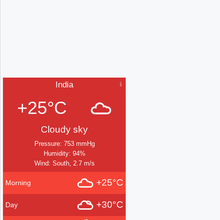
India
+25°C
Cloudy sky
Pressure: 753 mmHg
Humidity: 94%
Wind: South, 2.7 m/s
+25°C
Morning
+30°C
Day