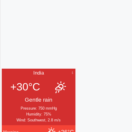
India
+30°C
Gentle rain
Pressure: 750 mmHg
Humidity: 75%
Wind: Southwest, 2.8 m/s
+26°C
Morning