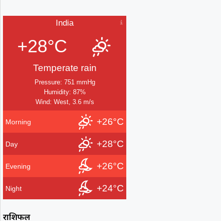
India
+28°C
Temperate rain
Pressure: 751 mmHg
Humidity: 87%
Wind: West, 3.6 m/s
+26°C
Morning
+28°C
Day
+26°C
Evening
+24°C
Night
राशिफल