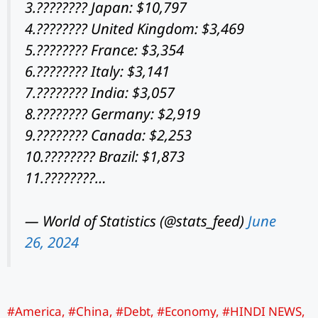
3.???????? Japan: $10,797
4.???????? United Kingdom: $3,469
5.???????? France: $3,354
6.???????? Italy: $3,141
7.???????? India: $3,057
8.???????? Germany: $2,919
9.???????? Canada: $2,253
10.???????? Brazil: $1,873
11.????????…
— World of Statistics (@stats_feed)
June
26, 2024
#America
,
#China
,
#Debt
,
#Economy
,
#HINDI NEWS
,