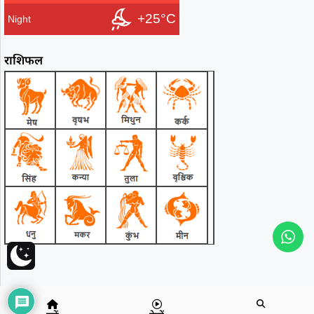
+25°C
Night
राशिफल