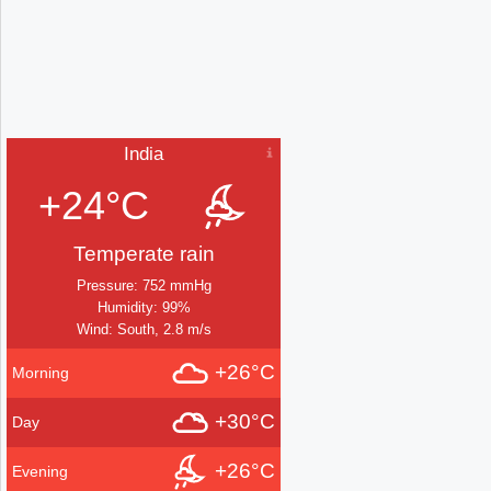
India
+24°C
Temperate rain
Pressure: 752 mmHg
Humidity: 99%
Wind: South, 2.8 m/s
+26°C
Morning
+30°C
Day
+26°C
Evening