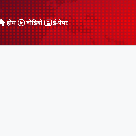
होम
वीडियो
ई-पेपर