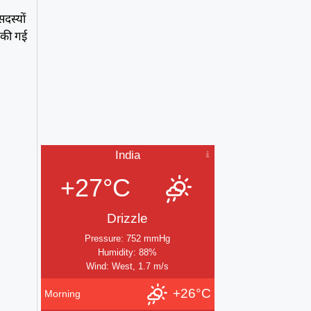
दस्यों
 की गई
India
+27°C
Drizzle
Pressure: 752 mmHg
Humidity: 88%
Wind: West, 1.7 m/s
+26°C
Morning