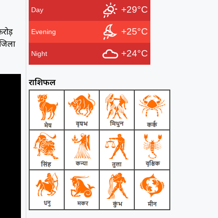
+29°C
Day
करोड़
+25°C
Evening
 जिला
+24°C
Night
राशिफल