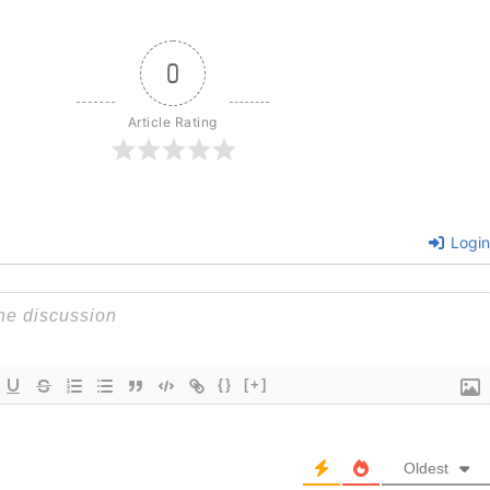
0
Article Rating
Login
{}
[+]
Oldest