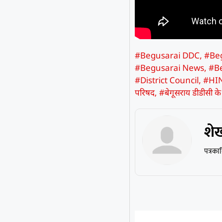
#Begusarai DDC
,
#Beg
#Begusarai News
,
#Be
#District Council
,
#HI
परिषद
,
#बेगूसराय डीडीसी 
शे
पत्रका