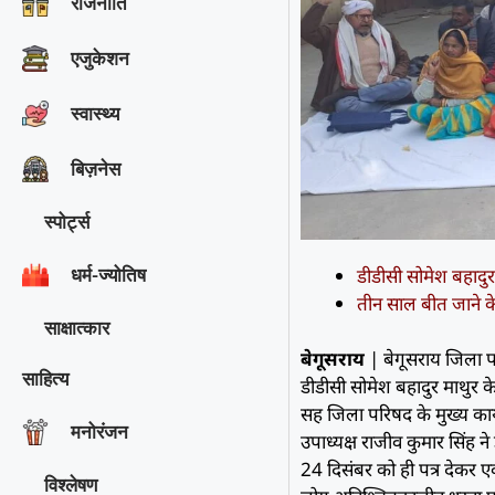
राजनीति
एजुकेशन
स्वास्थ्य
बिज़नेस
स्पोर्ट्स
डीडीसी सोमेश बहादु
धर्म-ज्योतिष
तीन साल बीत जाने के
साक्षात्‍कार
बेगूसराय
| बेगूसराय जिला पर
साहित्य
डीडीसी सोमेश बहादुर माथुर 
सह जिला परिषद के मुख्य कार
मनोरंजन
उपाध्यक्ष राजीव कुमार सिंह
24 दिसंबर को ही पत्र देकर 
विश्‍लेषण