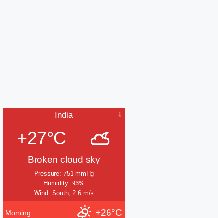
India
+27°C
Broken cloud sky
Pressure: 751 mmHg
Humidity: 93%
Wind: South, 2.6 m/s
+26°C
Morning