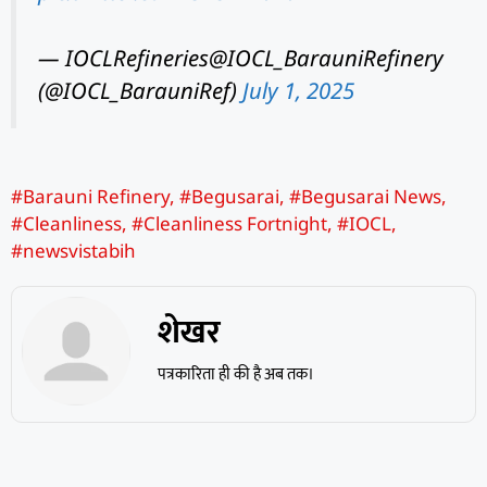
— IOCLRefineries@IOCL_BarauniRefinery
(@IOCL_BarauniRef)
July 1, 2025
#Barauni Refinery
,
#Begusarai
,
#Begusarai News
,
#Cleanliness
,
#Cleanliness Fortnight
,
#IOCL
,
#newsvistabih
शेखर
पत्रकारिता ही की है अब तक।