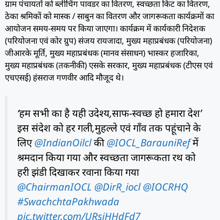
ग्राम पंचायतों को ब्लीचिंग पावडर का वितरण, स्वच्छता किट का वितरण,
ठेका श्रमिकों को मास्क / साबुन का वितरण और जागरूकता कार्यक्रमों का
आयोजन समय-समय पर किया जाएगा। कार्यक्रम में कार्यकारी निदेशक
(परियोजना एवं कोर ग्रुप) संजय रायजादा, मुख्य महाप्रबंधक (परियोजना)
जीआरके मूर्ति, मुख्य महाप्रबंधक (मानव संसाधन) भास्कर हजारिका,
मुख्य महाप्रबंधक (तकनीकी) एसके सरकार, मुख्य महाप्रबंधक (टीएस एवं
एचएसई) हंसराज गणवीर आदि मौजूद थे।
‘हम सभी का है यही उदेश्य,साफ-स्वच्छ हो हमारा देश’
इस संदेश को हर गली,मुहल्ले एवं गाँव तक पहूंचाने के
लिए
@IndianOilcl
की
@IOCL_BarauniRef
में
श्रमदान किया गया और स्वच्छता जागरूकता रथ को
हरी झंडी दिखाकर रवाना किया गया
@ChairmanIOCL
@DirR_iocl
@IOCRHQ
#SwachchtaPakhwada
pic.twitter.com/URsiHHdFd7