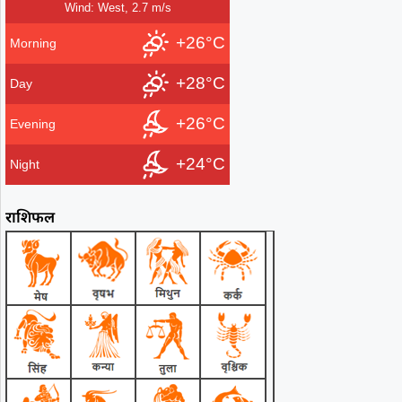
Wind: West, 2.7 m/s
+26°C
Morning
+28°C
Day
+26°C
Evening
+24°C
Night
राशिफल