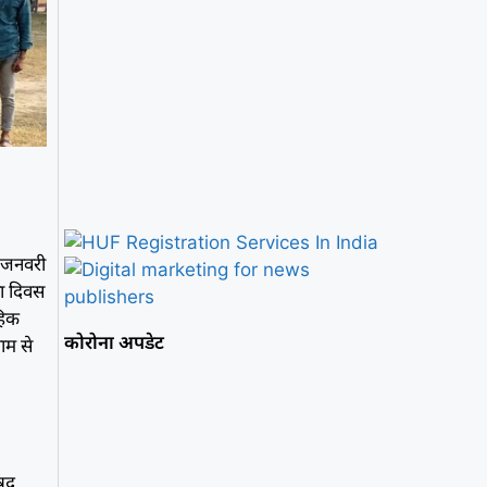
2 जनवरी
वा दिवस
ाहिक
कोरोना अपडेट
धाम से
िषद