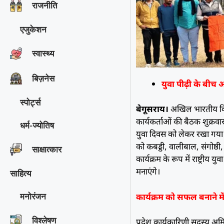
राजनीति
एजुकेशन
स्वास्थ्य
बिज़नेस
युवा पीढ़ी के बीच 
स्पोर्ट्स
बेगूसराय।
अखिल भारतीय विद
कार्यकर्ताओं की बैठक शुक्रवा
धर्म-ज्योतिष
युवा दिवस को लेकर रखा गया। 
को कबड्डी, वालीबाल, संगोष्ठी
साक्षात्‍कार
कार्यक्रम के रूप में राष्ट्रीय
मनाएंगे।
साहित्य
कार्यक्रम को सफल बनाने मे
मनोरंजन
विश्‍लेषण
प्रदेश कार्यकारिणी सदस्य अमि