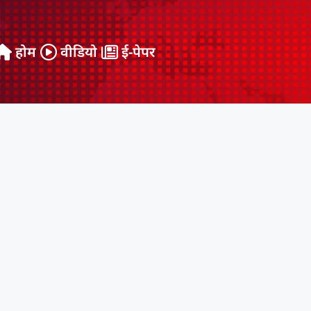
होम
वीडियो
ई-पेपर