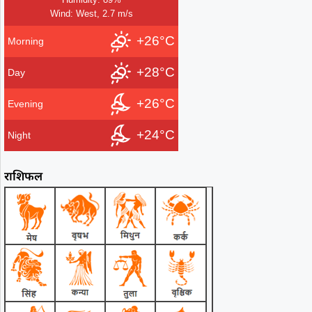
Wind: West, 2.7 m/s
+26°C
Morning
+28°C
Day
+26°C
Evening
+24°C
Night
राशिफल