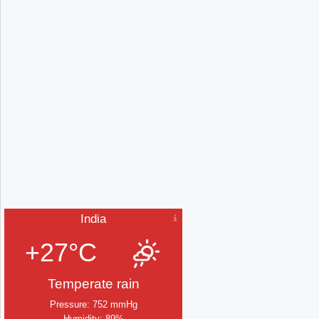
India
+27°C
Temperate rain
Pressure: 752 mmHg
Humidity: 89%