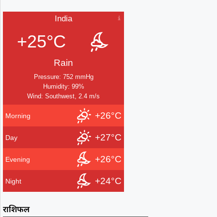
India
+25°C
Rain
Pressure: 752 mmHg
Humidity: 99%
Wind: Southwest, 2.4 m/s
+26°C
Morning
+27°C
Day
+26°C
Evening
+24°C
Night
राशिफल