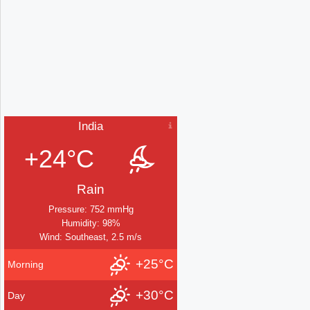
India
+24°C
Rain
Pressure: 752 mmHg
Humidity: 98%
Wind: Southeast, 2.5 m/s
+25°C
Morning
+30°C
Day