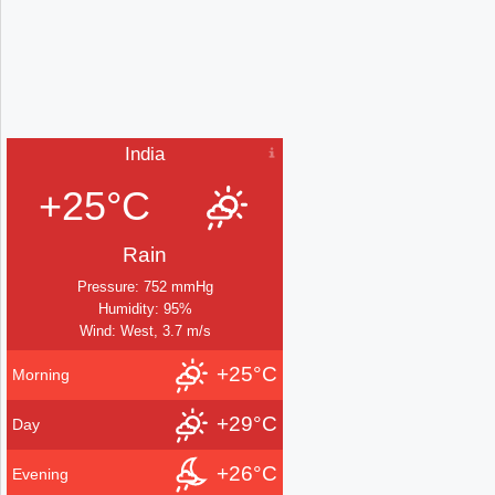
India
+25°C
Rain
Pressure: 752 mmHg
Humidity: 95%
Wind: West, 3.7 m/s
+25°C
Morning
+29°C
Day
+26°C
Evening