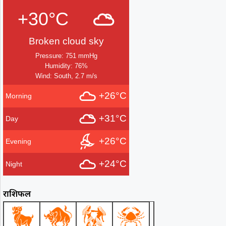
+30°C
Broken cloud sky
Pressure: 751 mmHg
Humidity: 76%
Wind: South, 2.7 m/s
+26°C
Morning
+31°C
Day
+26°C
Evening
+24°C
Night
राशिफल