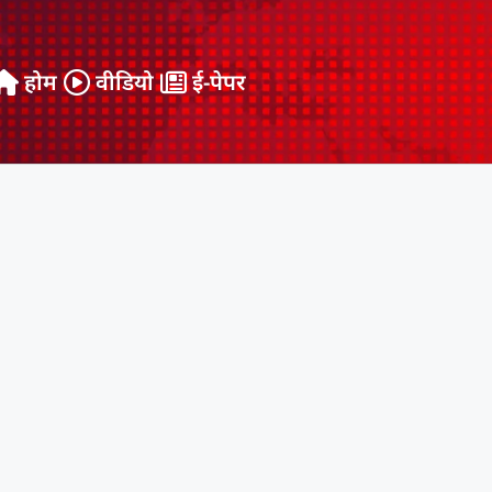
होम
वीडियो
ई-पेपर