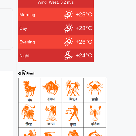
Wind: West, 3.2 m/s
+25°C
Morning
+28°C
Day
+26°C
Evening
+24°C
Night
राशिफल