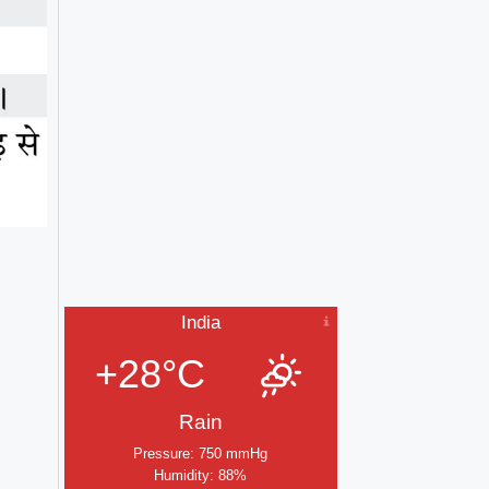
India
+28°C
Rain
,
Pressure: 750 mmHg
Humidity: 88%