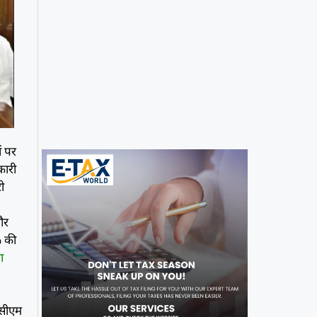
ं पर
कारी
री
 और
% की
ा
 सीएम