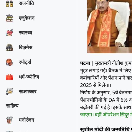
राजनीति
एजुकेशन
स्वास्थ्य
बिज़नेस
स्पोर्ट्स
पटना
| मुख्यमंत्री नीतीश कुम
मुहर लगाई गई। बैठक में लिए 
धर्म-ज्योतिष
कर्मचारियों और पेंशन पाने व
2025 से मिलेगा।
साक्षात्‍कार
निर्णय के अनुसार, 5वें वेतनम
पेंशनभोगियों के DA में 6% औ
साहित्य
बढ़ोतरी की गई है। इसके सा
जाएगा। वहीं ऑपरेशन सिंदूर 
मनोरंजन
सुशील मोदी की जन्मतिथि