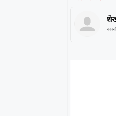
शे
पत्रका