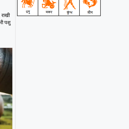
. राखी
भी पशु