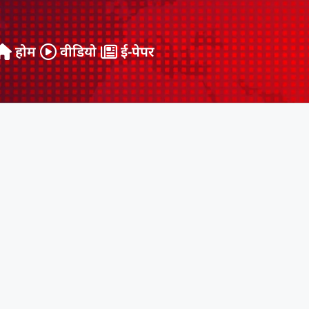
होम
वीडियो
ई-पेपर