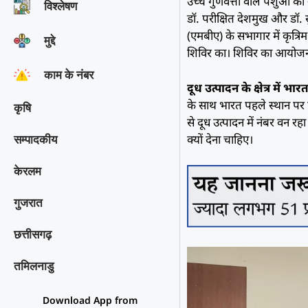
उच्च गुणवत्ता वाले पशुओं की न
विश्‍लेषण
डॉ. परीक्षित देशमुख और डॉ. 
(एमबीए) के सभागार में कृत्रि
मुद्दे
शिविर का। शिविर का आयोजन शा
काम के नंबर
दूध उत्पादन के क्षेत्र में भा
के साथ भारत पहले स्थान पर
कृषि
से दूध उत्पादन में नंबर वन र
क्यों देना चाहिए।
सम्पादकीय
केरलम
गुजरात
छत्तीसगढ़
तमिलनाडु
Download App from