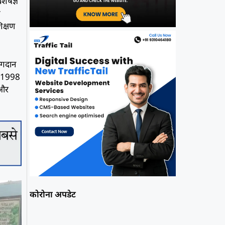
िशेषज्ञ
ज
शिक्षण
योगदान
त 1998
 और
कोरोना अपडेट