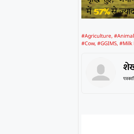
#Agriculture
,
#Animal
#Cow
,
#GGIMS
,
#Milk
शे
पत्रका