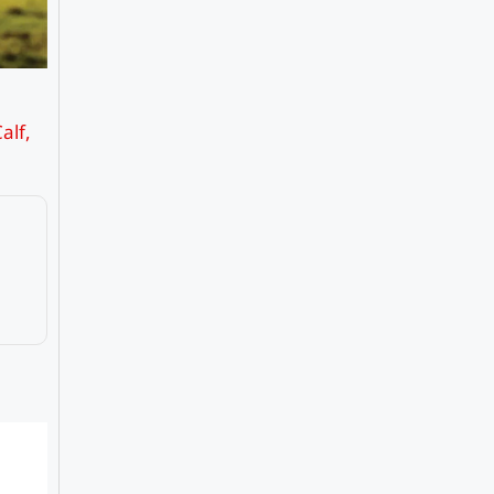
alf
,