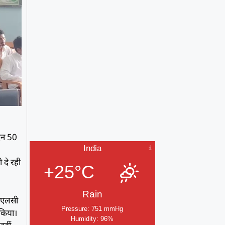
ादन 50
India
 दे रही
+25°C
Rain
एमएलसी
Pressure: 751 mmHg
 किया।
Humidity: 96%