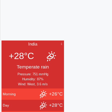
India
+28°C
Temperate rain
Pressure: 751 mmHg
Humidity: 87%
Wind: West, 3.6 m/s
+26°C
Morning
+28°C
Day