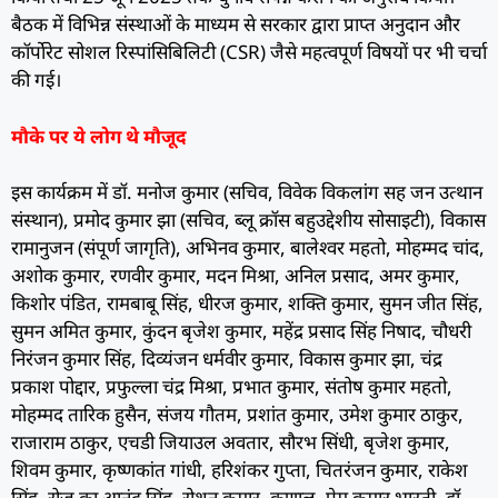
बैठक में विभिन्न संस्थाओं के माध्यम से सरकार द्वारा प्राप्त अनुदान और
कॉर्पोरेट सोशल रिस्पांसिबिलिटी (CSR) जैसे महत्वपूर्ण विषयों पर भी चर्चा
की गई।
मौके पर ये लोग थे मौजूद
इस कार्यक्रम में डॉ. मनोज कुमार (सचिव, विवेक विकलांग सह जन उत्थान
संस्थान), प्रमोद कुमार झा (सचिव, ब्लू क्रॉस बहुउद्देशीय सोसाइटी), विकास
रामानुजन (संपूर्ण जागृति), अभिनव कुमार, बालेश्वर महतो, मोहम्मद चांद,
अशोक कुमार, रणवीर कुमार, मदन मिश्रा, अनिल प्रसाद, अमर कुमार,
किशोर पंडित, रामबाबू सिंह, धीरज कुमार, शक्ति कुमार, सुमन जीत सिंह,
सुमन अमित कुमार, कुंदन बृजेश कुमार, महेंद्र प्रसाद सिंह निषाद, चौधरी
निरंजन कुमार सिंह, दिव्यंजन धर्मवीर कुमार, विकास कुमार झा, चंद्र
प्रकाश पोद्दार, प्रफुल्ला चंद्र मिश्रा, प्रभात कुमार, संतोष कुमार महतो,
मोहम्मद तारिक हुसैन, संजय गौतम, प्रशांत कुमार, उमेश कुमार ठाकुर,
राजाराम ठाकुर, एचडी जियाउल अवतार, सौरभ सिंधी, बृजेश कुमार,
शिवम कुमार, कृष्णकांत गांधी, हरिशंकर गुप्ता, चितरंजन कुमार, राकेश
सिंह, रोज का आनंद सिंह, रोशन कुमार, कुणाल, प्रेम कुमार भारती, डॉ.