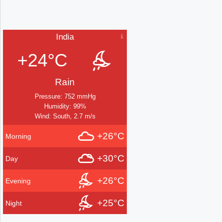
India
+24°C
Rain
Pressure: 752 mmHg
Humidity: 99%
Wind: South, 2.7 m/s
+26°C
Morning
+30°C
Day
+26°C
Evening
+25°C
Night