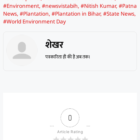
#Environment
,
#newsvistabih
,
#Nitish Kumar
,
#Patna
News
,
#Plantation
,
#Plantation in Bihar
,
#State News
,
#World Environment Day
शेखर
पत्रकारिता ही की है अब तक।
0
Article Rating